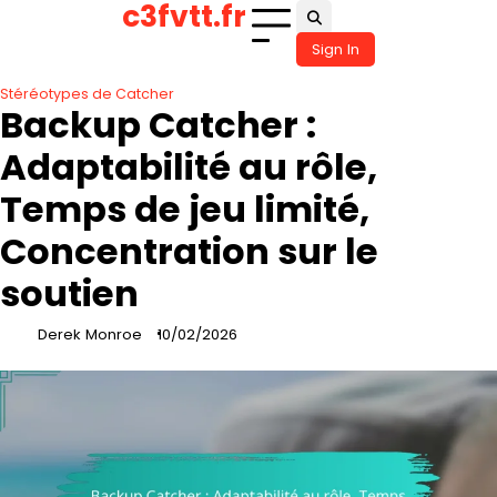
c3fvtt.fr
Skip
to
Sign In
content
Stéréotypes de Catcher
Backup Catcher :
Adaptabilité au rôle,
Temps de jeu limité,
Concentration sur le
soutien
Derek Monroe
10/02/2026