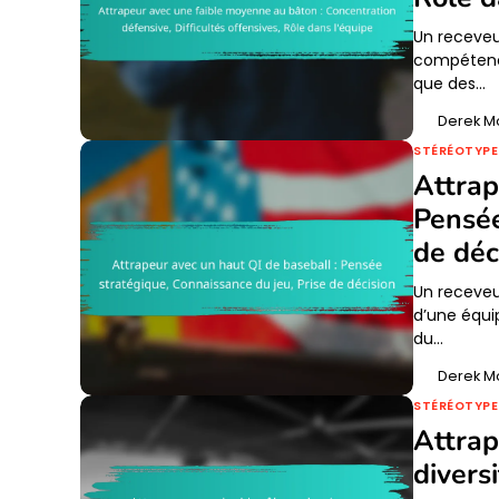
Un receveu
compétence
que des…
Derek M
STÉRÉOTYPE
Attrap
Pensée
de déc
Un receveu
d’une équi
du…
Derek M
STÉRÉOTYPE
Attrap
divers