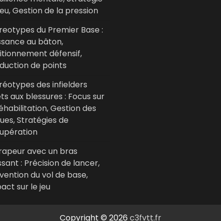
jeu, Gestion de la pression
reotypes du Premier Base :
ssance au bâton,
itionnement défensif,
duction de points
réotypes des infielders
ets aux blessures : Focus sur
réhabilitation, Gestion des
ques, Stratégies de
upération
rapeur avec un bras
ssant : Précision de lancer,
vention du vol de base,
act sur le jeu
Copyright © 2026
c3fvtt.fr