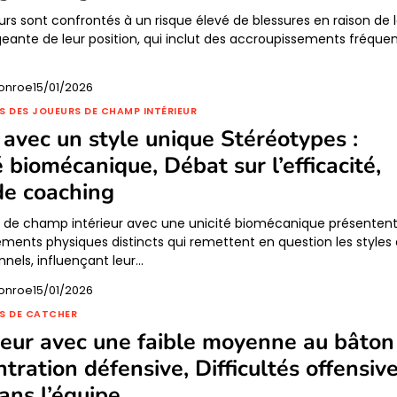
urs sont confrontés à un risque élevé de blessures en raison de 
geante de leur position, qui inclut des accroupissements fréque
onroe
15/01/2026
S DES JOUEURS DE CHAMP INTÉRIEUR
d avec un style unique Stéréotypes :
é biomécanique, Débat sur l’efficacité,
de coaching
s de champ intérieur avec une unicité biomécanique présenten
ents physiques distincts qui remettent en question les styles
onnels, influençant leur…
onroe
15/01/2026
S DE CATCHER
eur avec une faible moyenne au bâton 
tration défensive, Difficultés offensive
ans l’équipe