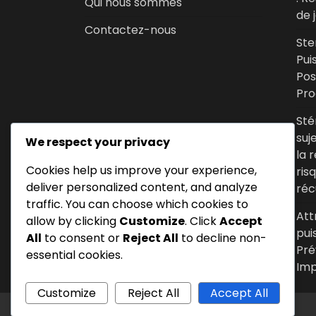
Qui nous sommes
de 
Contactez-nous
Ste
Pui
Pos
Pro
Sté
suj
We respect your privacy
la 
Cookies help us improve your experience,
ris
deliver personalized content, and analyze
réc
traffic. You can choose which cookies to
Att
allow by clicking
Customize
. Click
Accept
pui
All
to consent or
Reject All
to decline non-
Pré
essential cookies.
Imp
Customize
Reject All
Accept All