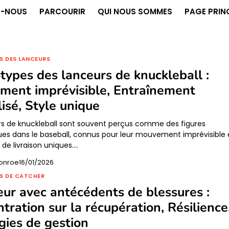
-NOUS
PARCOURIR
QUI NOUS SOMMES
PAGE PRIN
S DES LANCEURS
types des lanceurs de knuckleball :
ent imprévisible, Entraînement
lisé, Style unique
rs de knuckleball sont souvent perçus comme des figures
es dans le baseball, connus pour leur mouvement imprévisible 
s de livraison uniques.…
onroe
16/01/2026
S DE CATCHER
ur avec antécédents de blessures :
tration sur la récupération, Résilience
gies de gestion