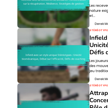
Les receve
nature exi
et…
Derek M
STÉRÉOTYPE
Infiel
Unicit
Défis 
Les joueur
des mouvem
jeu traditi
Derek M
STÉRÉOTYPE
Attrap
Concen
Rôle d