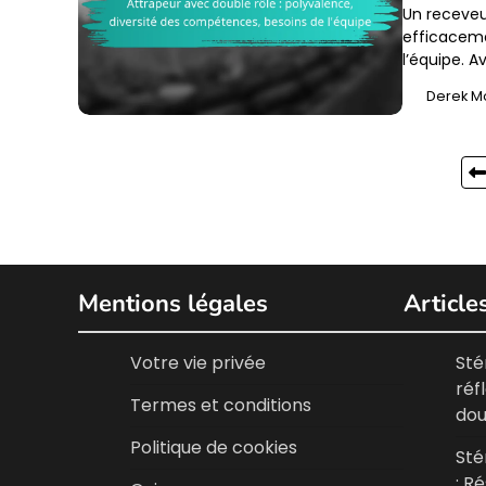
Un receveu
efficaceme
l’équipe. 
Derek M
Posts
pagination
Mentions légales
Article
Votre vie privée
Sté
réf
Termes et conditions
dou
Politique de cookies
Sté
: R