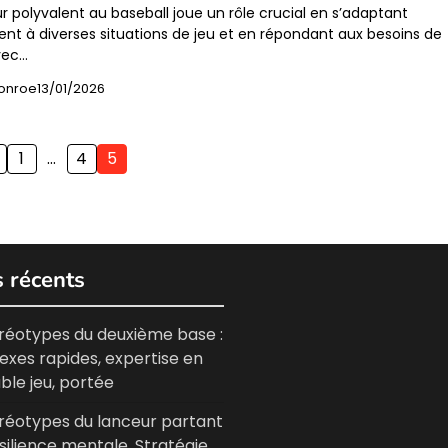
r polyvalent au baseball joue un rôle crucial en s’adaptant
nt à diverses situations de jeu et en répondant aux besoins de
Avec…
onroe
13/01/2026
1
…
4
5
s récents
réotypes du deuxième base :
lexes rapides, expertise en
ble jeu, portée
réotypes du lanceur partant
ésilience mentale, Stratégie